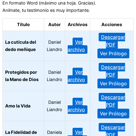
En formato Word (máximo una hoja. Gracias).
Anímate, tu testimonio es muy importante.
Título
Autor
Archivos
Acciones
Descargar
Ver
La cutícula del
Daniel
PDF
archivo
dedo meñique
Liandro
Ver Prólogo
Descargar
Ver
Protegidos por
Daniel
PDF
archivo
la Mano de Dios
Liandro
Ver Prólogo
Descargar
Ver
Daniel
PDF
Amo la Vida
archivo
Liandro
Ver Prólogo
Descargar
Ver
La Fidelidad de
Daniela
PDF